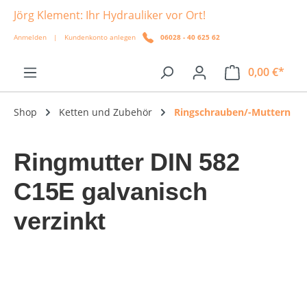
Jörg Klement: Ihr Hydrauliker vor Ort!
alt springen
Anmelden
|
Kundenkonto anlegen
06028 - 40 625 62
0,00 €*
Shop
Ketten und Zubehör
Ringschrauben/-Muttern
Ringmutter DIN 582
C15E galvanisch
verzinkt
Bildergalerie überspringen