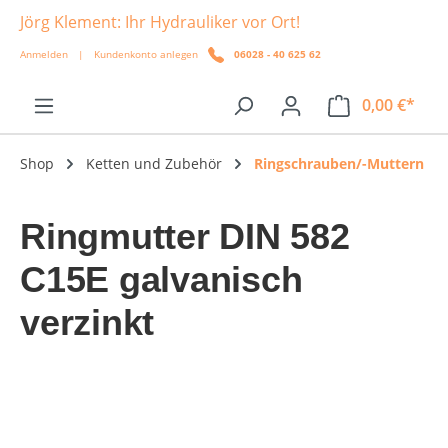
Jörg Klement: Ihr Hydrauliker vor Ort!
alt springen
Anmelden
|
Kundenkonto anlegen
06028 - 40 625 62
0,00 €*
Shop
Ketten und Zubehör
Ringschrauben/-Muttern
Ringmutter DIN 582
C15E galvanisch
verzinkt
Bildergalerie überspringen