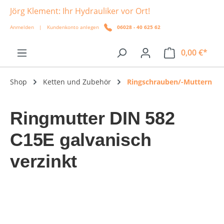
Jörg Klement: Ihr Hydrauliker vor Ort!
alt springen
Anmelden
|
Kundenkonto anlegen
06028 - 40 625 62
0,00 €*
Shop
Ketten und Zubehör
Ringschrauben/-Muttern
Ringmutter DIN 582
C15E galvanisch
verzinkt
Bildergalerie überspringen