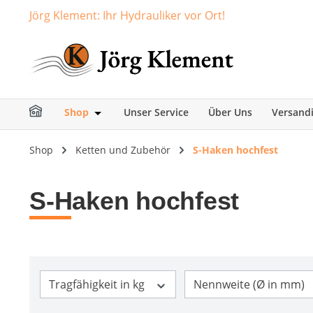
Jörg Klement: Ihr Hydrauliker vor Ort!
springen
Zur Hauptnavigation springen
Shop
Unser Service
Über Uns
Versand
Öffne oder Schließe das Dropdown der Ka
Shop
Ketten und Zubehör
S-Haken hochfest
S-Haken hochfest
Tragfähigkeit in kg
Nennweite (Ø in mm)