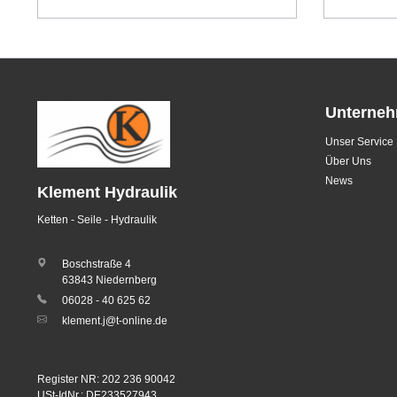
Unterne
Unser Service
Über Uns
News
Klement Hydraulik
Ketten - Seile - Hydraulik
Boschstraße 4
63843 Niedernberg
06028 - 40 625 62
klement.j@t-online.de
Register NR: 202 236 90042
USt-IdNr.: DE233527943