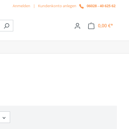
Anmelden
|
Kundenkonto anlegen
06028 - 40 625 62
0,00 €*
ße das Dropdown der Kategorie News