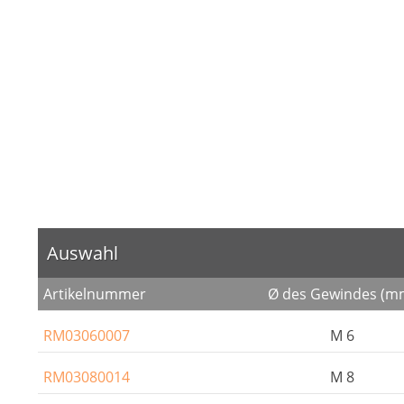
Auswahl
Artikelnummer
Ø des Gewindes (m
RM03060007
M 6
RM03080014
M 8