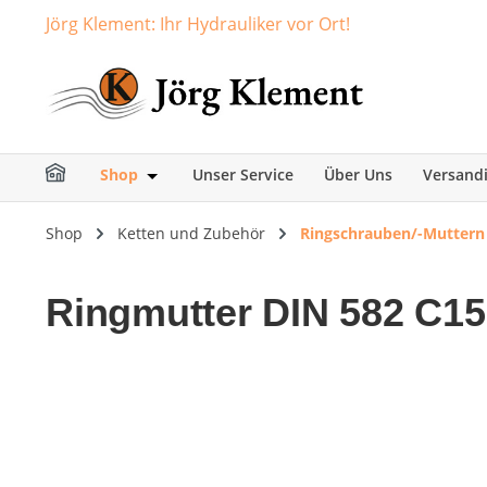
Jörg Klement: Ihr Hydrauliker vor Ort!
springen
Zur Hauptnavigation springen
Shop
Unser Service
Über Uns
Versand
Öffne oder Schließe das Dropdown der Ka
Shop
Ketten und Zubehör
Ringschrauben/-Muttern
Ringmutter DIN 582 C15
Bildergalerie überspringen