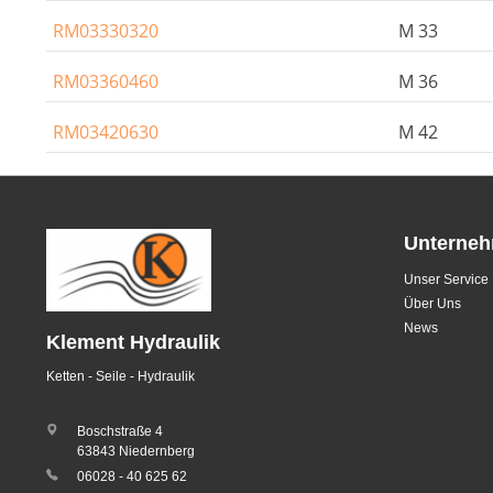
RM03330320
M 33
RM03360460
M 36
RM03420630
M 42
Unterne
Unser Service
Über Uns
News
Klement Hydraulik
Ketten - Seile - Hydraulik
Boschstraße 4
63843 Niedernberg
06028 - 40 625 62