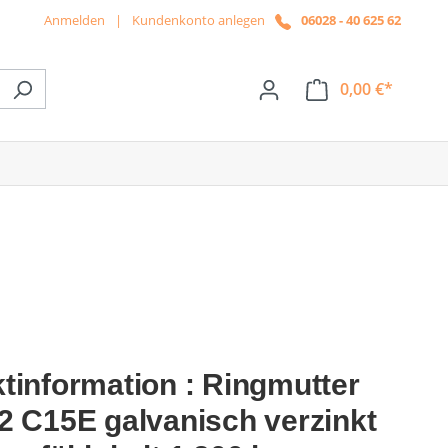
Anmelden
|
Kundenkonto anlegen
06028 - 40 625 62
0,00 €*
ße das Dropdown der Kategorie News
tinformation : Ringmutter
2 C15E galvanisch verzinkt