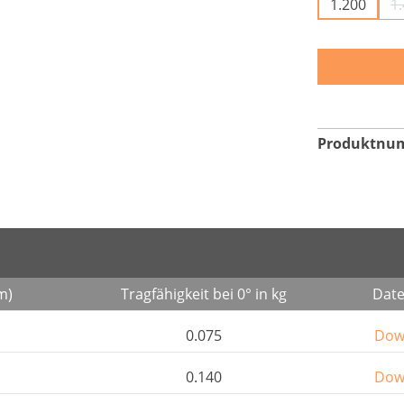
1.200
1
Produktnu
m)
Tragfähigkeit bei 0° in kg
Date
0.075
Dow
0.140
Dow