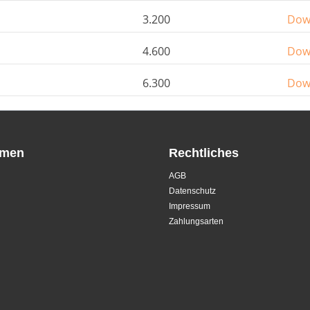
3.200
Dow
4.600
Dow
6.300
Dow
hmen
Rechtliches
AGB
Datenschutz
Impressum
Zahlungsarten