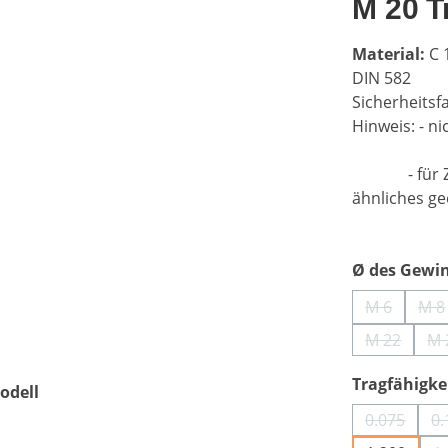
M 20 T
Material:
C 
DIN 582
Sicherheitsf
Hinweis: - 
- für Zaun
ähnliches ge
Ø des Gewi
M 6
M 8
(Diese Opt
(D
M 22
M 
(Diese Opt
Tragfähigkei
odell
0.075
0.
(Diese Op