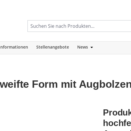
informationen
Stellenangebote
News
tegorie Shop
Öffne oder Schlie
weifte Form mit Augbolze
Produk
hochfe