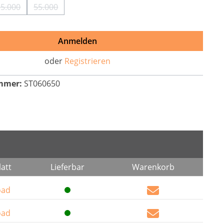
35.000
55.000
tion ist zurzeit nicht verfügbar.)
(Diese Option ist zurzeit nicht verfügbar.)
(Diese Option ist zurzeit nicht verfügbar.)
Anmelden
oder
Registrieren
mmer:
ST060650
att
Lieferbar
Warenkorb
oad
oad