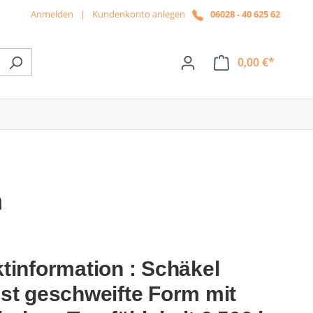
Anmelden
|
Kundenkonto anlegen
06028 - 40 625 62
0,00 €*
ße das Dropdown der Kategorie News
n
tinformation : Schäkel
st geschweifte Form mit