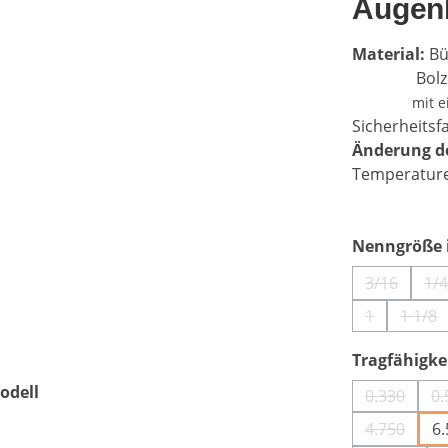
Augenb
Material:
Bü
Bolzen l
mit e
Sicherheitsfa
Änderung de
Temperatur
Nenngröße i
3/16
1/
(Diese Opt
(D
1
1 1/8
(Diese Optio
(Die
Tragfähigkei
odell
0.330
0.
(Diese Op
4.750
6
(Diese Op