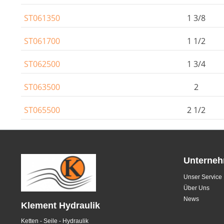
ST061350
1 3/8
ST061700
1 1/2
ST062500
1 3/4
ST063500
2
ST065500
2 1/2
Unterne
Unser Service
Über Uns
News
Klement Hydraulik
Ketten - Seile - Hydraulik