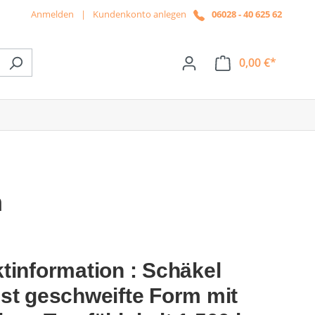
Anmelden
|
Kundenkonto anlegen
06028 - 40 625 62
0,00 €*
ße das Dropdown der Kategorie News
n
tinformation : Schäkel
st geschweifte Form mit