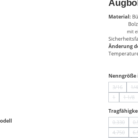
Augbol
Material:
Bü
Bolzen l
mit e
Sicherheitsfa
Änderung de
Temperatur
Nenngröße i
3/16
1/
(Diese Opt
(D
1
1 1/8
(Diese Optio
(Die
Tragfähigkei
odell
0.330
0.
(Diese Op
4.750
6.
(Diese Op