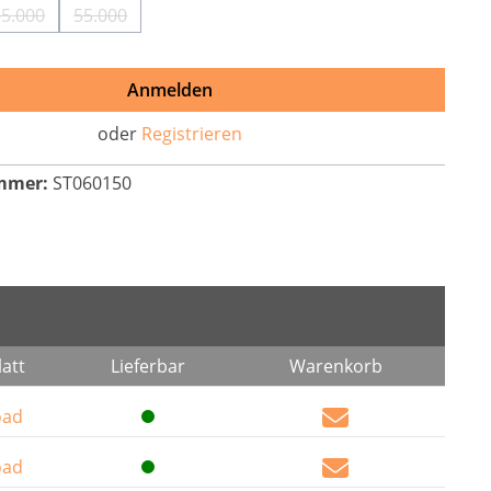
35.000
55.000
tion ist zurzeit nicht verfügbar.)
(Diese Option ist zurzeit nicht verfügbar.)
(Diese Option ist zurzeit nicht verfügbar.)
Anmelden
oder
Registrieren
mmer:
ST060150
att
Lieferbar
Warenkorb
oad
oad