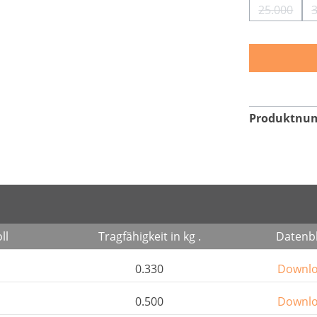
25.000
(Diese Op
Produktnu
ll
Tragfähigkeit in kg .
Datenbl
0.330
Downl
0.500
Downl