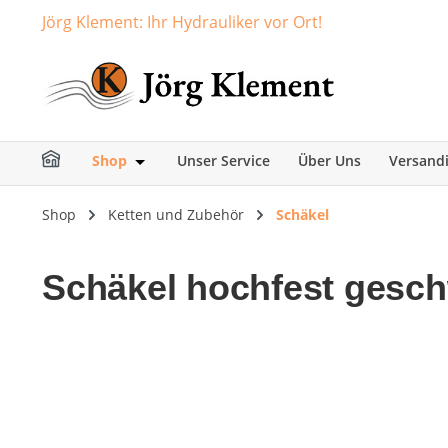
Jörg Klement: Ihr Hydrauliker vor Ort!
springen
Zur Hauptnavigation springen
Shop
Unser Service
Über Uns
Versand
Öffne oder Schließe das Dropdown der Ka
Shop
Ketten und Zubehör
Schäkel
Schäkel hochfest gesch
Bildergalerie überspringen