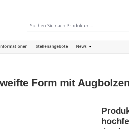
informationen
Stellenangebote
News
tegorie Shop
Öffne oder Schlie
weifte Form mit Augbolze
Produk
hochfe