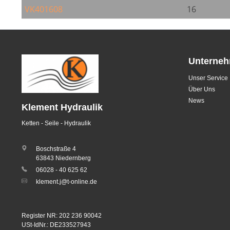
VK401608
16
Unterne
Unser Service
Über Uns
News
Klement Hydraulik
Ketten - Seile - Hydraulik
Boschstraße 4
63843 Niedernberg
06028 - 40 625 62
klement.j@t-online.de
Register NR: 202 236 90042
USt-IdNr.: DE233527943