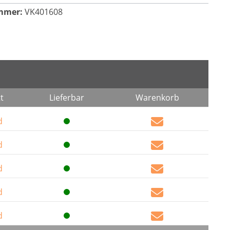
mmer:
VK401608
t
Lieferbar
Warenkorb
d
d
d
d
d