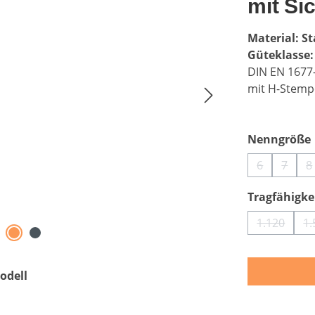
mit Si
Material: St
Güteklasse:
DIN EN 1677
mit H-Stemp
Nenngröße
6
7
8
(Diese Optio
(Diese
(
Tragfähigkei
1.120
1.
(Diese Op
odell