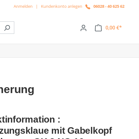
Anmelden
|
Kundenkonto anlegen
06028 - 40 625 62
0,00 €*
ße das Dropdown der Kategorie News
cherung
tinformation :
zungsklaue mit Gabelkopf