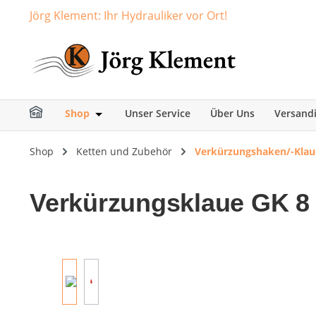
Jörg Klement: Ihr Hydrauliker vor Ort!
springen
Zur Hauptnavigation springen
Shop
Unser Service
Über Uns
Versand
Öffne oder Schließe das Dropdown der Ka
Shop
Ketten und Zubehör
Verkürzungshaken/-Klau
Verkürzungsklaue GK 8 
Bildergalerie überspringen