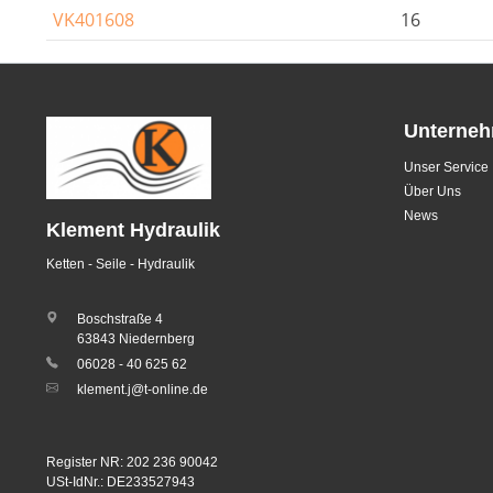
VK401608
16
Unterne
Unser Service
Über Uns
News
Klement Hydraulik
Ketten - Seile - Hydraulik
Boschstraße 4
63843 Niedernberg
06028 - 40 625 62
klement.j@t-online.de
Register NR: 202 236 90042
USt-IdNr.: DE233527943