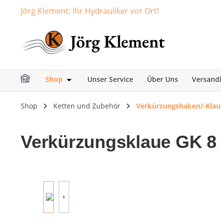
Jörg Klement: Ihr Hydrauliker vor Ort!
springen
Zur Hauptnavigation springen
Shop
Unser Service
Über Uns
Versand
Öffne oder Schließe das Dropdown der Ka
Shop
Ketten und Zubehör
Verkürzungshaken/-Klau
Verkürzungsklaue GK 8 
Bildergalerie überspringen