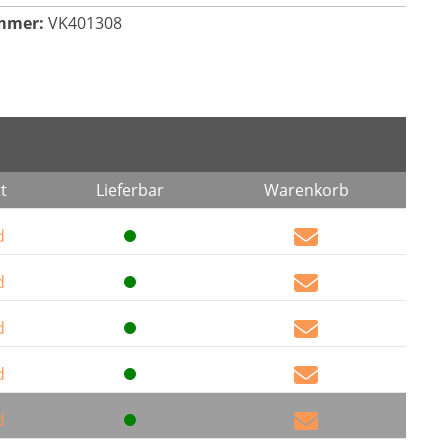
mmer:
VK401308
t
Lieferbar
Warenkorb
d
d
d
d
d