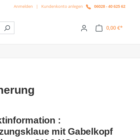
Anmelden
|
Kundenkonto anlegen
06028 - 40 625 62
0,00 €*
ße das Dropdown der Kategorie News
cherung
tinformation :
zungsklaue mit Gabelkopf