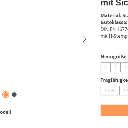
mit Si
Material: St
Güteklasse:
DIN EN 1677
mit H-Stemp
Nenngröße
6
7
8
(Diese Optio
(Diese
(
Tragfähigkei
1.120
1.
(Diese Op
odell