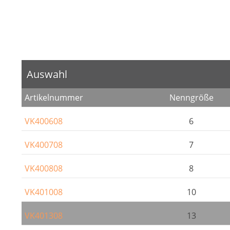
Auswahl
Artikelnummer
Nenngröße
VK400608
6
VK400708
7
VK400808
8
VK401008
10
VK401308
13