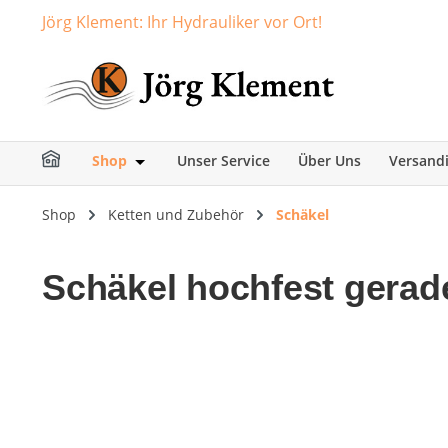
Jörg Klement: Ihr Hydrauliker vor Ort!
springen
Zur Hauptnavigation springen
Shop
Unser Service
Über Uns
Versand
Öffne oder Schließe das Dropdown der Ka
Shop
Ketten und Zubehör
Schäkel
Schäkel hochfest gerad
Bildergalerie überspringen