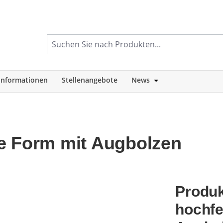
informationen
Stellenangebote
News
tegorie Shop
Öffne oder Schlie
e Form mit Augbolzen
Produk
hochfe