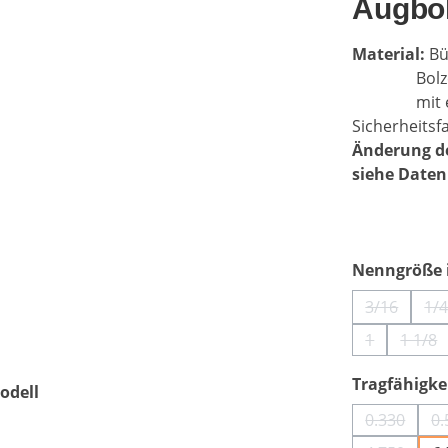
Augbol
Material:
Bü
Bolzen l
mit 
Sicherheitsfa
Änderung de
siehe Daten
Nenngröße i
3/16
1/
(Diese Opt
(D
1
1 1/8
(Diese Optio
(Die
Tragfähigkei
odell
0.330
0.
(Diese Op