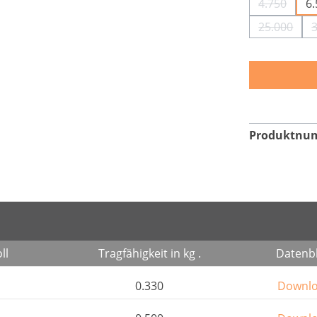
4.750
6
(Diese Op
25.000
(Diese Op
Produktnu
ll
Tragfähigkeit in kg .
Datenbl
0.330
Downl