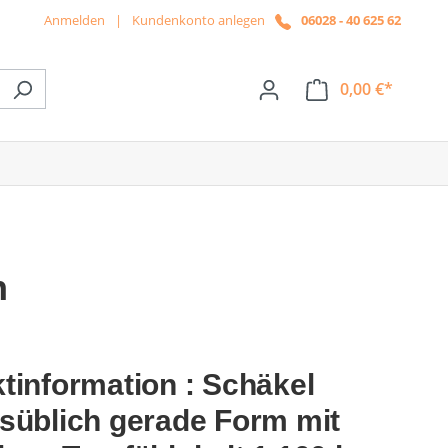
Anmelden
|
Kundenkonto anlegen
06028 - 40 625 62
0,00 €*
ße das Dropdown der Kategorie News
n
tinformation : Schäkel
süblich gerade Form mit