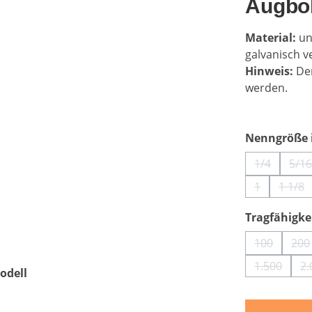
Augbol
Material:
u
n
galvanisch v
Hinweis:
Der
werden.
Nenngröße i
1/4
5/1
(Diese Opti
(D
1
1 1/8
(Diese Optio
(Die
Tragfähigkei
100
200
(Diese Opt
(D
1.500
2.
odell
(Diese Op