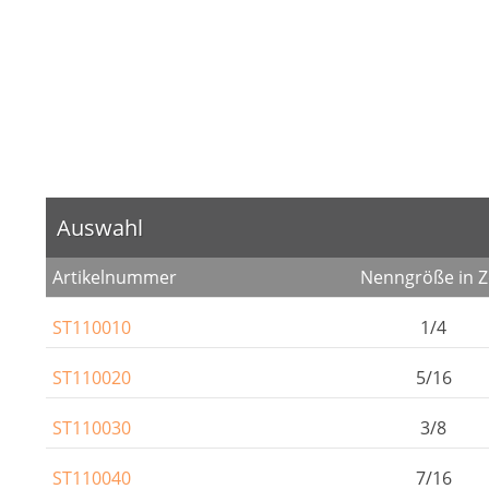
Auswahl
Artikelnummer
Nenngröße in Z
ST110010
1/4
ST110020
5/16
ST110030
3/8
ST110040
7/16