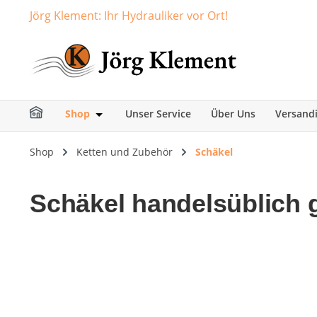
Jörg Klement: Ihr Hydrauliker vor Ort!
springen
Zur Hauptnavigation springen
Shop
Unser Service
Über Uns
Versand
Öffne oder Schließe das Dropdown der Ka
Shop
Ketten und Zubehör
Schäkel
Schäkel handelsüblich 
Bildergalerie überspringen