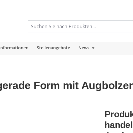
informationen
Stellenangebote
News
tegorie Shop
Öffne oder Schlie
gerade Form mit Augbolze
Produk
handel