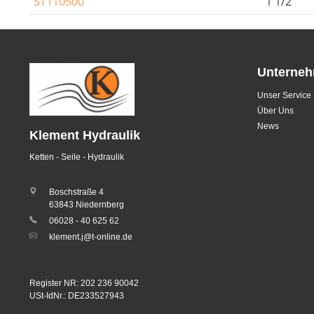
ST110500
1 1/2
Unterne
Unser Service
Über Uns
News
Klement Hydraulik
Ketten - Seile - Hydraulik
Boschstraße 4
63843 Niedernberg
06028 - 40 625 62
klement.j@t-online.de
Register NR: 202 236 90042
USt-IdNr.: DE233527943