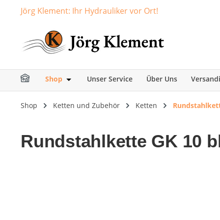
Jörg Klement: Ihr Hydrauliker vor Ort!
springen
Zur Hauptnavigation springen
Shop
Unser Service
Über Uns
Versand
Öffne oder Schließe das Dropdown der Ka
Shop
Ketten und Zubehör
Ketten
Rundstahlkett
Rundstahlkette GK 10 b
Bildergalerie überspringen