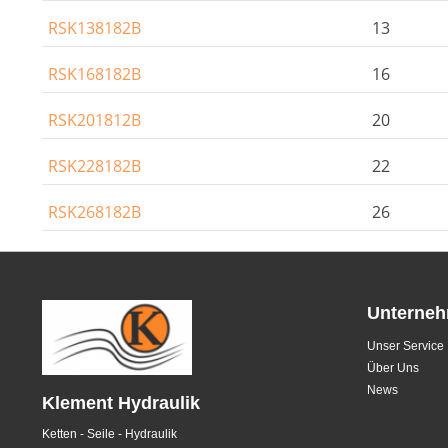
RSK138182B
13
RSK168182B
16
RSK201812B
20
RSK228182B
22
RSK268182B
26
Unterne
Unser Service
Über Uns
News
Klement Hydraulik
Ketten - Seile - Hydraulik