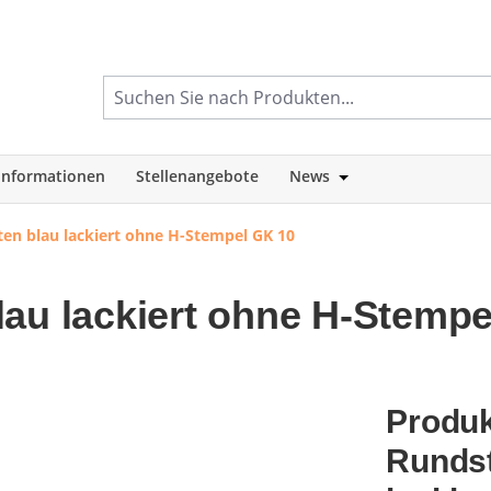
informationen
Stellenangebote
News
tegorie Shop
Öffne oder Schlie
en blau lackiert ohne H-Stempel GK 10
lau lackiert ohne H-Stempe
Produk
Rundst