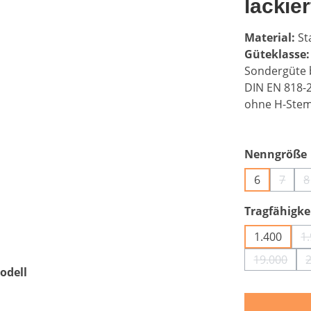
lackie
Material:
Sta
Güteklasse:
Sondergüte b
DIN EN 818-
ohne H-Ste
Nenngröße
6
7
8
(Diese
(
Tragfähigkei
1.400
1
19.000
(Diese Op
odell