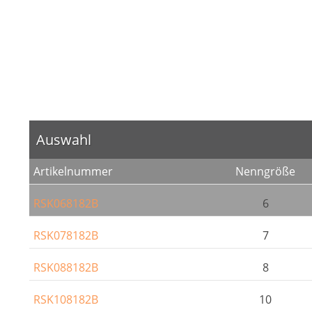
Auswahl
Artikelnummer
Nenngröße
RSK068182B
6
RSK078182B
7
RSK088182B
8
RSK108182B
10