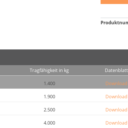
Produktnu
Tragfähigkeit in kg
Datenblatt
1.400
Download
1.900
Download
2.500
Download
4.000
Download