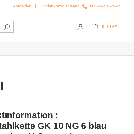
Anmelden
|
Kundenkonto anlegen
06028 - 40 625 62
0,00 €*
ße das Dropdown der Kategorie News
l
tinformation :
ahlkette GK 10 NG 6 blau