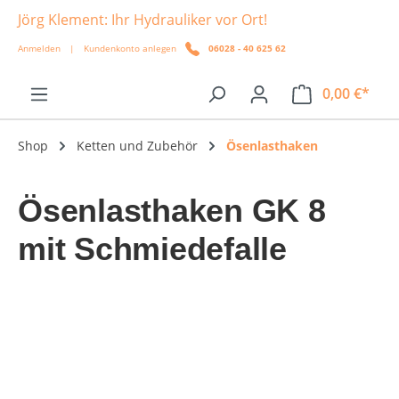
Jörg Klement: Ihr Hydrauliker vor Ort!
alt springen
Anmelden
|
Kundenkonto anlegen
06028 - 40 625 62
0,00 €*
Shop
Ketten und Zubehör
Ösenlasthaken
Ösenlasthaken GK 8
mit Schmiedefalle
Bildergalerie überspringen