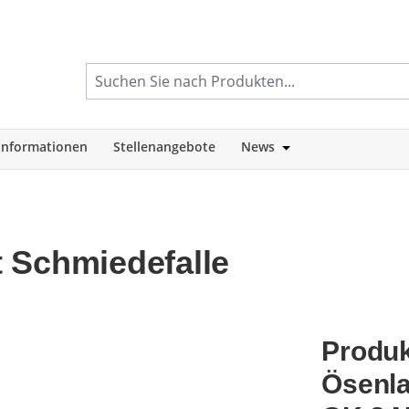
informationen
Stellenangebote
News
tegorie Shop
Öffne oder Schlie
 Schmiedefalle
Produk
Ösenla