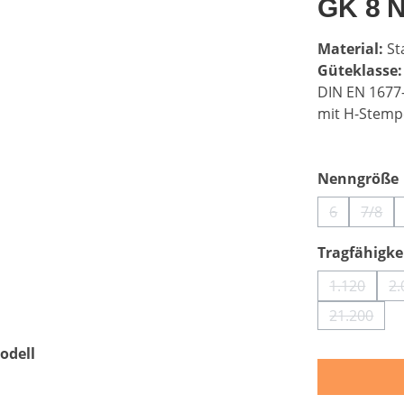
GK 8 
Material:
St
Güteklasse
DIN EN 1677
mit H-Stemp
Nenngröße
6
7/8
(Diese Optio
(Dies
Tragfähigkei
1.120
2.
(Diese Op
21.200
(Diese Op
odell