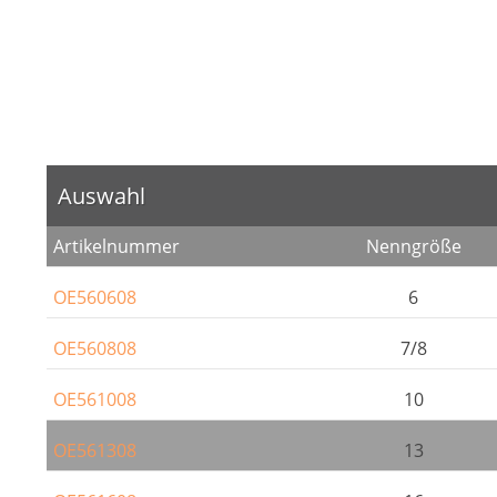
Auswahl
Artikelnummer
Nenngröße
OE560608
6
OE560808
7/8
OE561008
10
OE561308
13