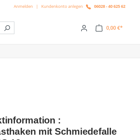
Anmelden
|
Kundenkonto anlegen
06028 - 40 625 62
0,00 €*
ße das Dropdown der Kategorie News
tinformation :
sthaken mit Schmiedefalle