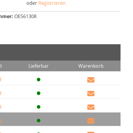
oder
Registrieren
mmer:
OE561308
t
Lieferbar
Warenkorb
d
d
d
d