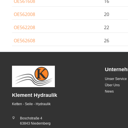
OE561608
16
OE562008
20
OE562208
22
OE562608
26
Unterne
Unser Service
Über Uns
News
Klement Hydraulik
Ketten - Seile - Hydraulik
Boschstraße 4
63843 Niedernberg