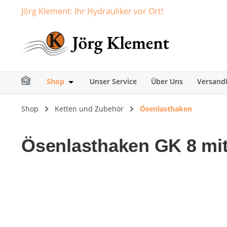
Jörg Klement: Ihr Hydrauliker vor Ort!
springen
Zur Hauptnavigation springen
Shop
Unser Service
Über Uns
Versand
Öffne oder Schließe das Dropdown der Ka
Shop
Ketten und Zubehör
Ösenlasthaken
Ösenlasthaken GK 8 mit
Bildergalerie überspringen