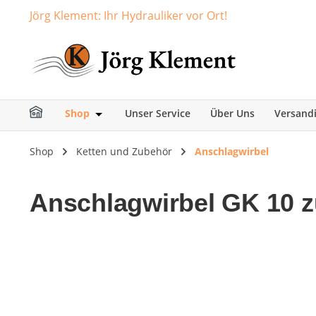
Jörg Klement: Ihr Hydrauliker vor Ort!
springen
Zur Hauptnavigation springen
Shop
Unser Service
Über Uns
Versand
Öffne oder Schließe das Dropdown der Ka
Shop
Ketten und Zubehör
Anschlagwirbel
Anschlagwirbel GK 10 
Bildergalerie überspringen