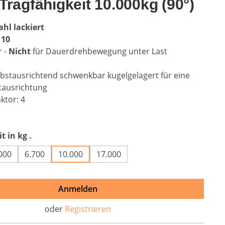
Tragfähigkeit 10.000kg (90°)
ahl lackiert
 10
r -
Nicht
für Dauerdrehbewegung unter Last
bstausrichtend schwenkbar kugelgelagert für eine
tausrichtung
ktor: 4
auswählen
t in kg .
000
6.700
10.000
17.000
Anmelden
oder
Registrieren