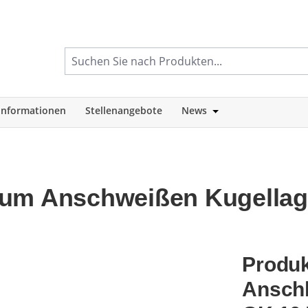
informationen
Stellenangebote
News
tegorie Shop
Öffne oder Schlie
zum Anschweißen Kugellag
Produk
Ansch