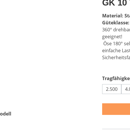
GK 10 
Material: St
Güteklasse:
360° drehba
geeignet!
Öse 180° sel
einfache Las
Sicherheitsfa
Tragfähigkei
2.500
4.
odell