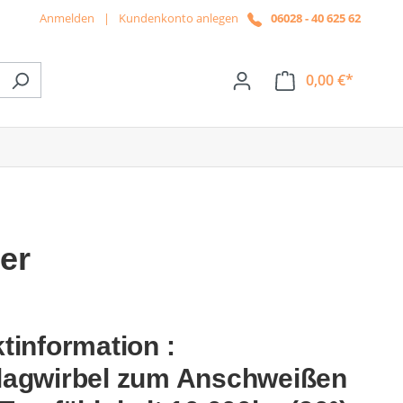
Anmelden
|
Kundenkonto anlegen
06028 - 40 625 62
0,00 €*
ße das Dropdown der Kategorie News
er
tinformation :
lagwirbel zum Anschweißen