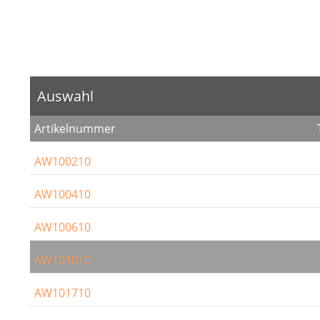
Auswahl
Artikelnummer
AW100210
AW100410
AW100610
AW101010
AW101710