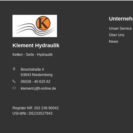
Unterne
Unser Service
Über Uns
News
Klement Hydraulik
Ketten - Seile - Hydraulik
Boschstraße 4
63843 Niedernberg
06028 - 40 625 62
klement.j@t-online.de
Register NR: 202 236 90042
USt-IdNr.: DE233527943