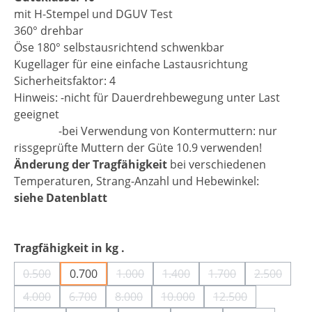
mit H-Stempel und DGUV Test
360° drehbar
Öse 180° selbstausrichtend schwenkbar
Kugellager für eine einfache Lastausrichtung
Sicherheitsfaktor: 4
Hinweis: -nicht für Dauerdrehbewegung unter Last
geeignet
-bei Verwendung von Kontermuttern: nur
rissgeprüfte Muttern der Güte 10.9 verwenden!
Änderung der Tragfähigkeit
bei verschiedenen
Temperaturen, Strang-Anzahl und Hebewinkel:
siehe Datenblatt
auswählen
Tragfähigkeit in kg .
0.500
0.700
1.000
1.400
1.700
2.500
(Diese Option ist zurzeit nicht verfügbar.)
(Diese Option ist zurzeit nicht verfügba
(Diese Option ist zurzeit nich
(Diese Option ist zu
(Diese Opt
4.000
6.700
8.000
10.000
12.500
(Diese Option ist zurzeit nicht verfügbar.)
(Diese Option ist zurzeit nicht verfügbar.)
(Diese Option ist zurzeit nicht verfügbar
(Diese Option ist zurzeit nich
(Diese Option ist 