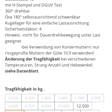
mit H-Stempel und DGUV Test
360° drehbar
Öse 180° selbstausrichtend schwenkbar
Kugellager für eine einfache Lastausrichtung
Sicherheitsfaktor: 4
Hinweis: -nicht für Dauerdrehbewegung unter Last
geeignet
-bei Verwendung von Kontermuttern: nur
rissgeprüfte Muttern der Güte 10.9 verwenden!
Änderung der Tragfähigkeit
bei verschiedenen
Temperaturen, Strang-Anzahl und Hebewinkel:
siehe Datenblatt
auswählen
Tragfähigkeit in kg .
0.500
0.700
1.000
1.400
1.700
2.500
(Diese Option ist zurzeit nicht verfügbar.)
(Diese Option ist zurzeit nicht verfügbar.)
(Diese Option ist zurzeit nicht verfügbar
(Diese Option ist zurzeit nich
(Diese Option ist zu
(Diese Opt
4.000
6.700
8.000
10.000
12.500
(Diese Option ist zurzeit nicht verfügbar.)
(Diese Option ist zurzeit nicht verfügbar.)
(Diese Option ist zurzeit nicht verfügbar
(Diese Option ist zurzeit nich