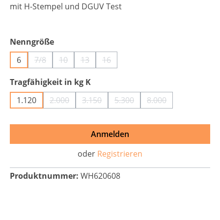
mit H-Stempel und DGUV Test
auswählen
Nenngröße
6
7/8
10
13
16
(Diese Option ist zurzeit nicht verfügbar.)
(Diese Option ist zurzeit nicht verfügbar.)
(Diese Option ist zurzeit nicht verfügbar.
(Diese Option ist zurzeit nicht verf
auswählen
Tragfähigkeit in kg K
1.120
2.000
3.150
5.300
8.000
(Diese Option ist zurzeit nicht verfügbar.)
(Diese Option ist zurzeit nicht verfügba
(Diese Option ist zurzeit nich
(Diese Option ist zu
Anmelden
oder
Registrieren
Produktnummer:
WH620608