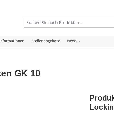
informationen
Stellenangebote
News
tegorie Shop
Öffne oder Schlie
ken GK 10
Produk
Locki