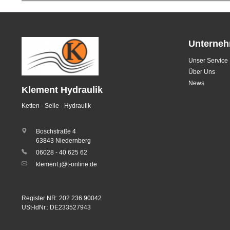
Unterne
Unser Service
Über Uns
News
Klement Hydraulik
Ketten - Seile - Hydraulik
Boschstraße 4
63843 Niedernberg
06028 - 40 625 62
klement.j@t-online.de
Register NR: 202 236 90042
USt-IdNr.: DE233527943