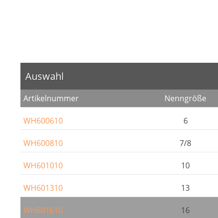
Auswahl
Artikelnummer
Nenngröße
WH600610
6
WH600810
7/8
WH601010
10
WH601310
13
WH601610
16