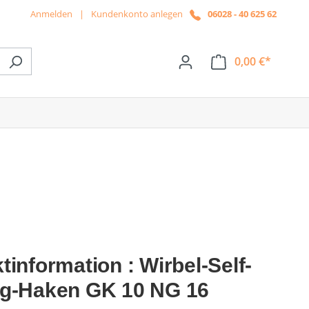
Anmelden
|
Kundenkonto anlegen
06028 - 40 625 62
0,00 €*
ße das Dropdown der Kategorie News
tinformation : Wirbel-Self-
ng-Haken GK 10 NG 16