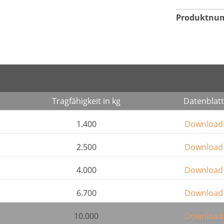
Produktnu
Tragfähigkeit in kg
Datenblatt
1.400
Download
2.500
Download
4.000
Download
6.700
Download
10.000
Download