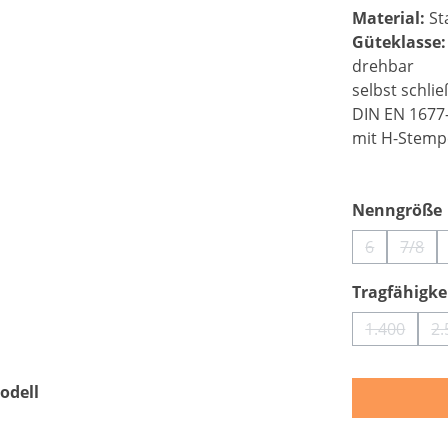
Material:
Sta
Güteklasse
drehbar
selbst schli
DIN EN 1677
mit H-Stemp
Nenngröße
6
7/8
(Diese Optio
(Dies
Tragfähigkei
1.400
2.
(Diese Op
odell