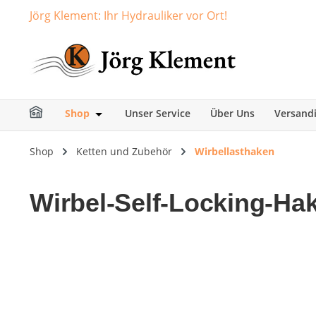
Jörg Klement: Ihr Hydrauliker vor Ort!
springen
Zur Hauptnavigation springen
Shop
Unser Service
Über Uns
Versand
Öffne oder Schließe das Dropdown der Ka
Shop
Ketten und Zubehör
Wirbellasthaken
Wirbel-Self-Locking-Ha
Bildergalerie überspringen