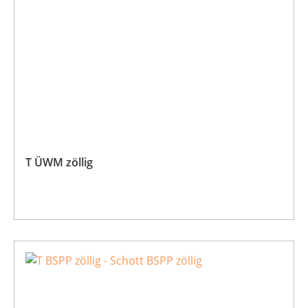
T ÜWM zöllig