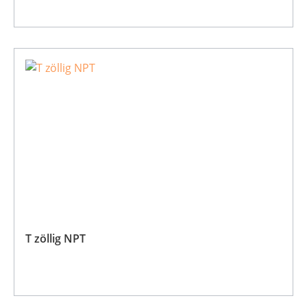
T zöllig NPT