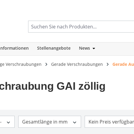
informationen
Stellenangebote
News
tegorie Shop
Öffne oder Schlie
lige Verschraubungen
Gerade Verschraubungen
Gerade Au
chraubung GAI zöllig
-
Gesamtlänge in mm
Kein Preis verfügba