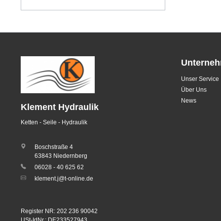
Unterne
Unser Service
Über Uns
News
Klement Hydraulik
Ketten - Seile - Hydraulik
Boschstraße 4
63843 Niedernberg
06028 - 40 625 62
klement.j@t-online.de
Register NR: 202 236 90042
USt-IdNr.: DE233527943