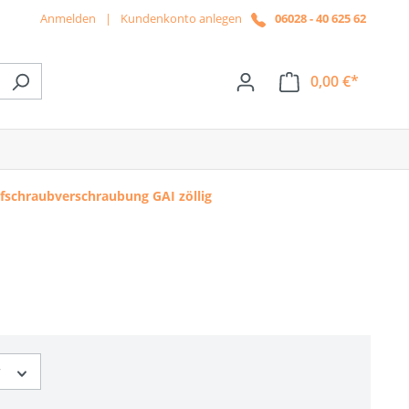
Anmelden
|
Kundenkonto anlegen
06028 - 40 625 62
0,00 €*
ße das Dropdown der Kategorie News
fschraubverschraubung GAI zöllig
r