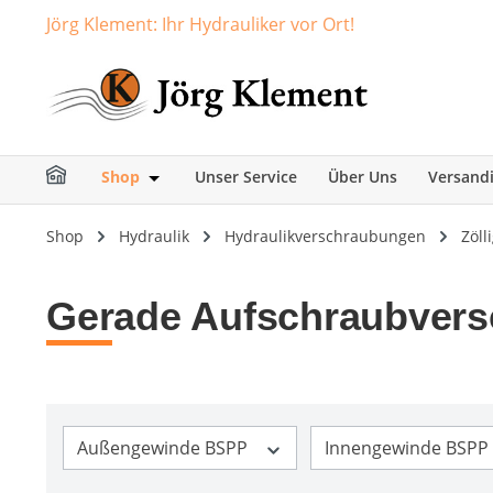
Jörg Klement: Ihr Hydrauliker vor Ort!
springen
Zur Hauptnavigation springen
Shop
Unser Service
Über Uns
Versand
Öffne oder Schließe das Dropdown der Ka
Shop
Hydraulik
Hydraulikverschraubungen
Zöl
Gerade Aufschraubvers
Außengewinde BSPP
Innengewinde BSPP 