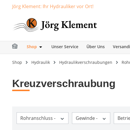
Jörg Klement: Ihr Hydrauliker vor Ort!
springen
Zur Hauptnavigation springen
Shop
Unser Service
Über Uns
Versand
Öffne oder Schließe das Dropdown der Ka
Shop
Hydraulik
Hydraulikverschraubungen
Roh
Kreuzverschraubung
Rohranschluss -
Gewinde -
Betri