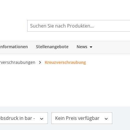
informationen
Stellenangebote
News
tegorie Shop
Öffne oder Schlie
rverschraubungen
Kreuzverschraubung
ebsdruck in bar -
Kein Preis verfügbar