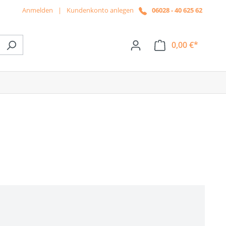
Anmelden
|
Kundenkonto anlegen
06028 - 40 625 62
0,00 €*
ße das Dropdown der Kategorie News