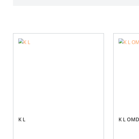
K L
K L OM