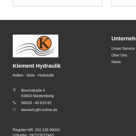
Unterne
Unser Service
Über Uns
News
Klement Hydraulik
Ketten - Seile - Hydraulik
Boschstraße 4
63843 Niedernberg
06028 - 40 625 62
klement.j@t-online.de
Register NR: 202 236 90042
USt-IdNr.: DE233527943