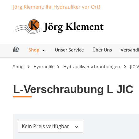
Jörg Klement: Ihr Hydrauliker vor Ort!
springen
Zur Hauptnavigation springen
Shop
Unser Service
Über Uns
Versand
Öffne oder Schließe das Dropdown der Ka
Shop
Hydraulik
Hydraulikverschraubungen
JIC
L-Verschraubung L JIC
Kein Preis verfügbar