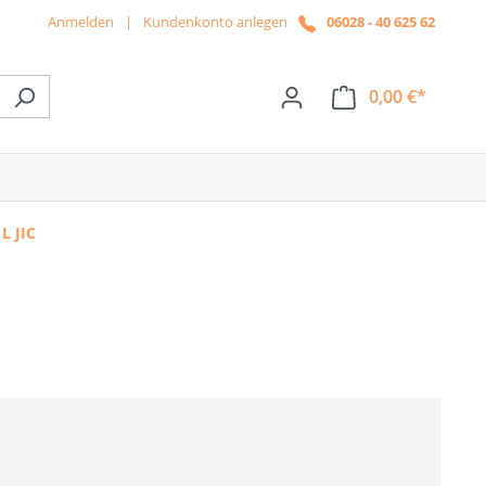
Anmelden
|
Kundenkonto anlegen
06028 - 40 625 62
0,00 €*
ße das Dropdown der Kategorie News
L JIC