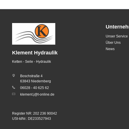
Unterne
Unser Service
Über Uns
News
Klement Hydraulik
Ketten - Seile - Hydraulik
Boschstraße 4
63843 Niedernberg
06028 - 40 625 62
klement.j@t-online.de
Register NR: 202 236 90042
USt-IdNr.: DE233527943