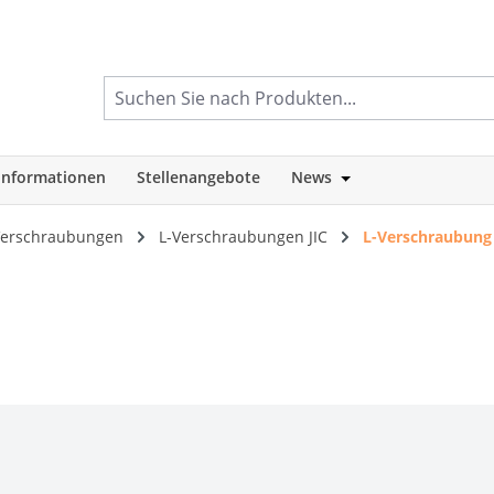
informationen
Stellenangebote
News
tegorie Shop
Öffne oder Schlie
 Verschraubungen
L-Verschraubungen JIC
L-Verschraubung 