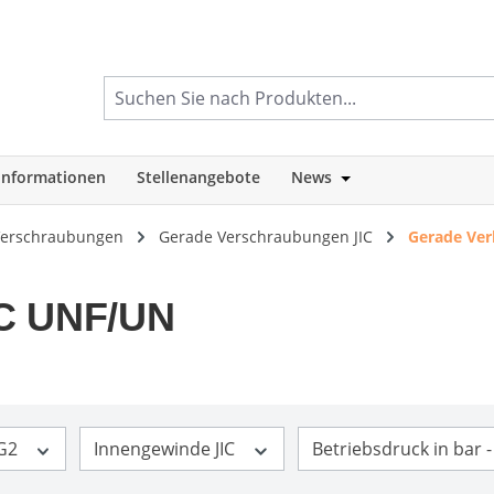
informationen
Stellenangebote
News
tegorie Shop
Öffne oder Schlie
 Verschraubungen
Gerade Verschraubungen JIC
Gerade Ver
IC UNF/UN
 G2
Innengewinde JIC
Betriebsdruck in bar 