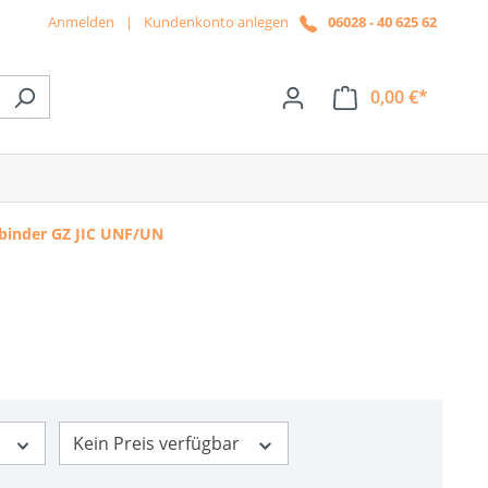
Anmelden
|
Kundenkonto anlegen
06028 - 40 625 62
0,00 €*
ße das Dropdown der Kategorie News
binder GZ JIC UNF/UN
-
Kein Preis verfügbar