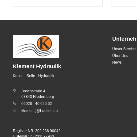
Unterne
Unser Service
Über Uns
News
Klement Hydraulik
Ketten - Seile - Hydraulik
Boschstraße 4
63843 Niedernberg
06028 - 40 625 62
klement.j@t-online.de
Register NR: 202 236 90042
USt-IdNr.: DE233527943