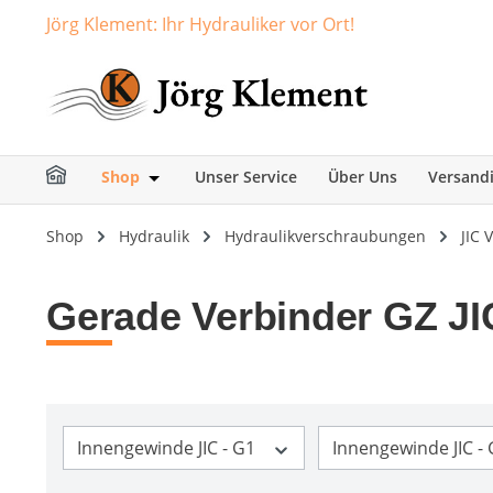
Jörg Klement: Ihr Hydrauliker vor Ort!
springen
Zur Hauptnavigation springen
Shop
Unser Service
Über Uns
Versand
Öffne oder Schließe das Dropdown der Ka
Shop
Hydraulik
Hydraulikverschraubungen
JIC
Gerade Verbinder GZ J
Innengewinde JIC - G1
Innengewinde JIC -