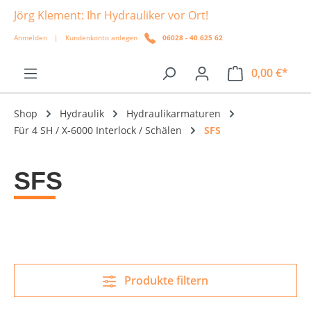
Jörg Klement: Ihr Hydrauliker vor Ort!
alt springen
Anmelden
|
Kundenkonto anlegen
06028 - 40 625 62
0,00 €*
Shop
Hydraulik
Hydraulikarmaturen
Für 4 SH / X-6000 Interlock / Schälen
SFS
SFS
Produkte filtern