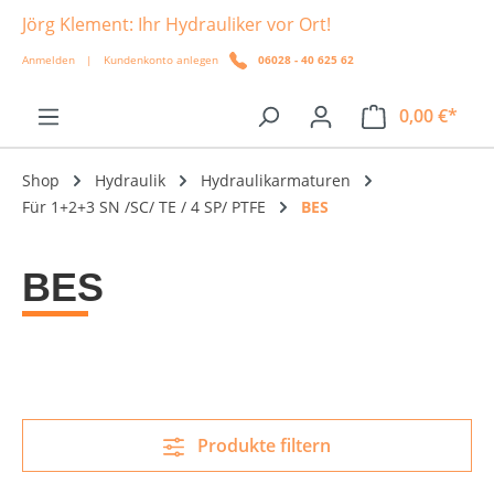
Jörg Klement: Ihr Hydrauliker vor Ort!
alt springen
Anmelden
|
Kundenkonto anlegen
06028 - 40 625 62
0,00 €*
Shop
Hydraulik
Hydraulikarmaturen
Für 1+2+3 SN /SC/ TE / 4 SP/ PTFE
BES
BES
Produkte filtern