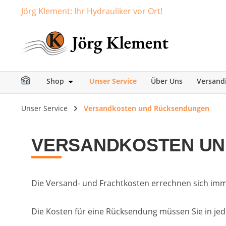
Jörg Klement: Ihr Hydrauliker vor Ort!
springen
Zur Hauptnavigation springen
Shop
Unser Service
Über Uns
Versand
Öffne oder Schließe das Dropdown der Ka
Unser Service
Versandkosten und Rücksendungen
VERSANDKOSTEN U
Die Versand- und Frachtkosten errechnen sich imm
Die Kosten für eine Rücksendung müssen Sie in jede