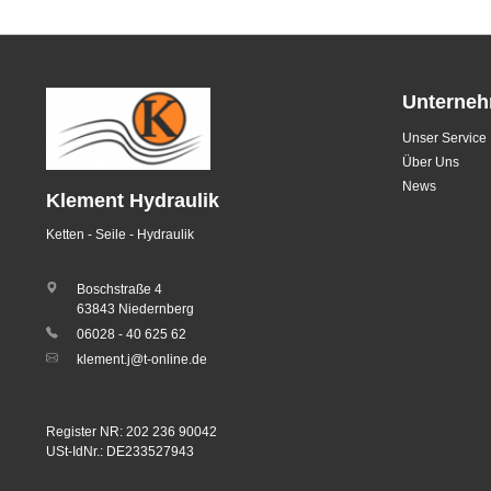
Unterne
Unser Service
Über Uns
News
Klement Hydraulik
Ketten - Seile - Hydraulik
Boschstraße 4
63843 Niedernberg
06028 - 40 625 62
klement.j@t-online.de
Register NR: 202 236 90042
USt-IdNr.: DE233527943