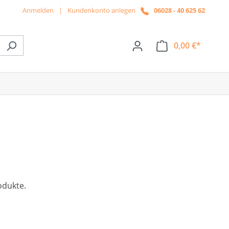
Anmelden
|
Kundenkonto anlegen
06028 - 40 625 62
0,00 €*
ße das Dropdown der Kategorie News
odukte.