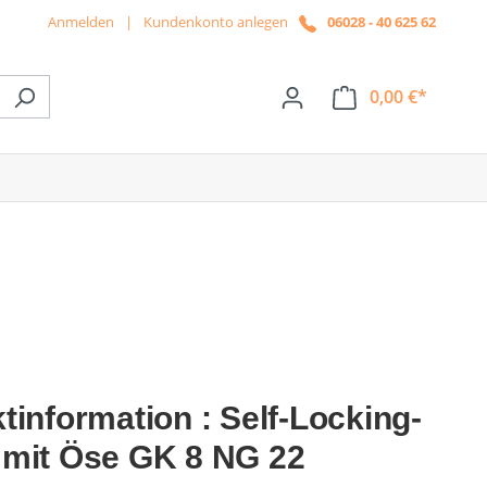
Anmelden
|
Kundenkonto anlegen
06028 - 40 625 62
0,00 €*
ße das Dropdown der Kategorie News
tinformation : Self-Locking-
mit Öse GK 8 NG 22