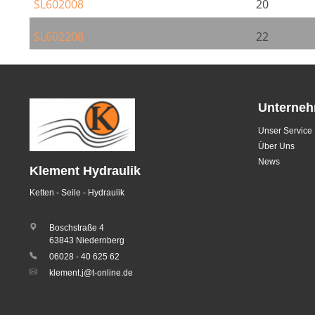
SL602008
20
SL602208
22
Unterne
Unser Service
Über Uns
News
Klement Hydraulik
Ketten - Seile - Hydraulik
Boschstraße 4
63843 Niedernberg
06028 - 40 625 62
klement.j@t-online.de