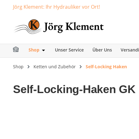
Jörg Klement: Ihr Hydrauliker vor Ort!
springen
Zur Hauptnavigation springen
Shop
Unser Service
Über Uns
Versand
Öffne oder Schließe das Dropdown der Ka
Shop
Ketten und Zubehör
Self-Locking Haken
Self-Locking-Haken GK 
Bildergalerie überspringen