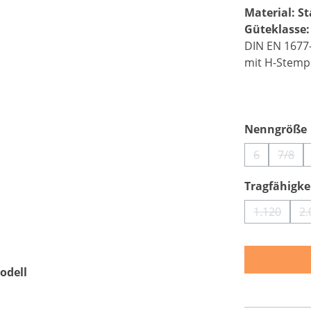
Material: St
Güteklasse:
DIN EN 1677
mit H-Stemp
Nenngröße
6
7/8
(Diese Optio
(Dies
Tragfähigkei
1.120
2.
(Diese Op
odell