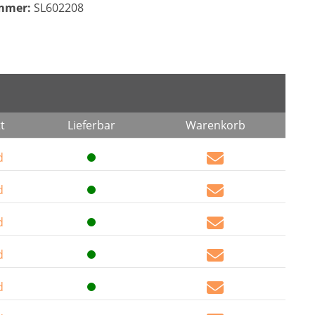
mmer:
SL602208
t
Lieferbar
Warenkorb
d
d
d
d
d