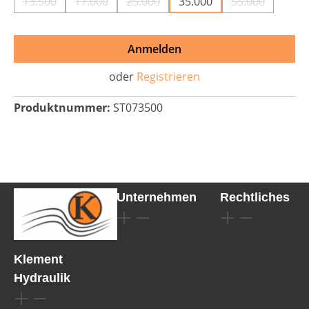
13.500
17.000
25.000
35.000
55.000
(Diese Option ist zurzeit nicht verfügbar.)
(Diese Option ist zurzeit nicht verfügbar.)
(Diese Option ist zurzeit nicht verfü
(Diese Option
Anmelden
oder
Registrieren
Produktnummer:
ST073500
Unternehmen
Rechtliches
Klement
Hydraulik