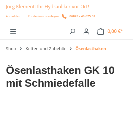
Jörg Klement: Ihr Hydrauliker vor Ort!
alt springen
Anmelden
|
Kundenkonto anlegen
06028 - 40 625 62
0,00 €*
Shop
Ketten und Zubehör
Ösenlasthaken
Ösenlasthaken GK 10
mit Schmiedefalle
Bildergalerie überspringen