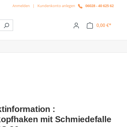
Anmelden
|
Kundenkonto anlegen
06028 - 40 625 62
0,00 €*
ße das Dropdown der Kategorie News
tinformation :
opfhaken mit Schmiedefalle