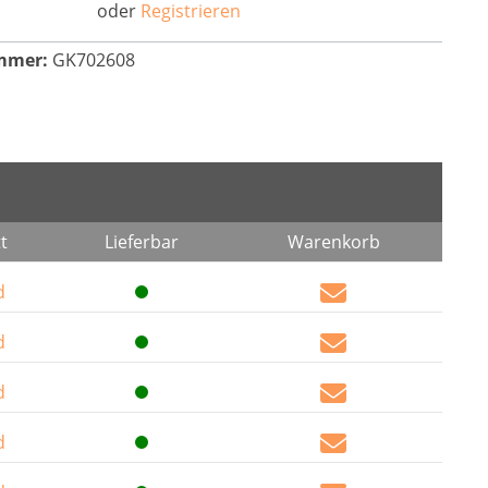
oder
Registrieren
mmer:
GK702608
t
Lieferbar
Warenkorb
d
d
d
d