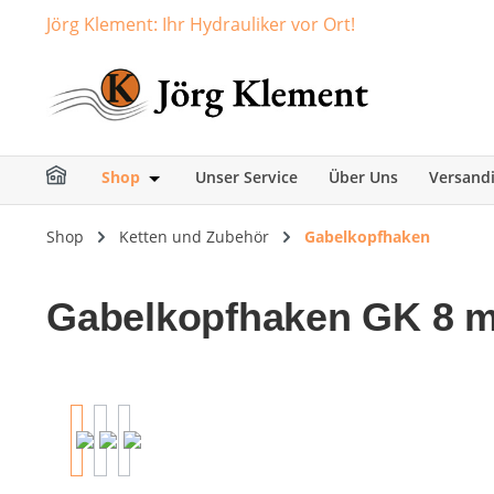
Jörg Klement: Ihr Hydrauliker vor Ort!
springen
Zur Hauptnavigation springen
Shop
Unser Service
Über Uns
Versand
Öffne oder Schließe das Dropdown der Ka
Shop
Ketten und Zubehör
Gabelkopfhaken
Gabelkopfhaken GK 8 mi
Bildergalerie überspringen