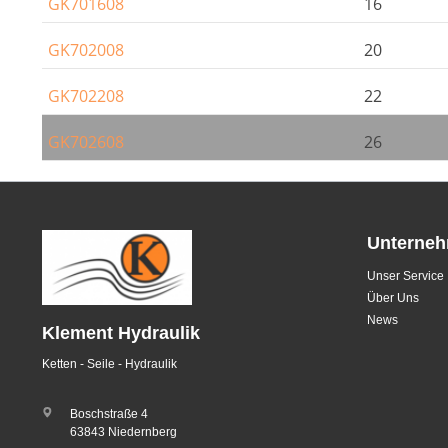
GK701608
16
GK702008
20
GK702208
22
GK702608
26
Unterne
Unser Service
Über Uns
News
Klement Hydraulik
Ketten - Seile - Hydraulik
Boschstraße 4
63843 Niedernberg