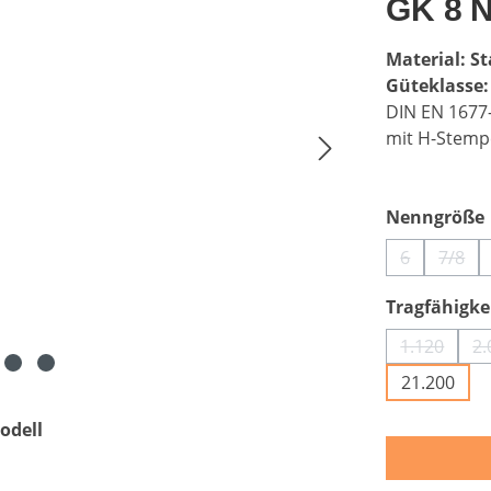
GK 8 
Material: St
Güteklasse:
DIN EN 1677
mit H-Stemp
Nenngröße
6
7/8
(Diese Optio
(Dies
Tragfähigkei
1.120
2.
(Diese Op
21.200
odell