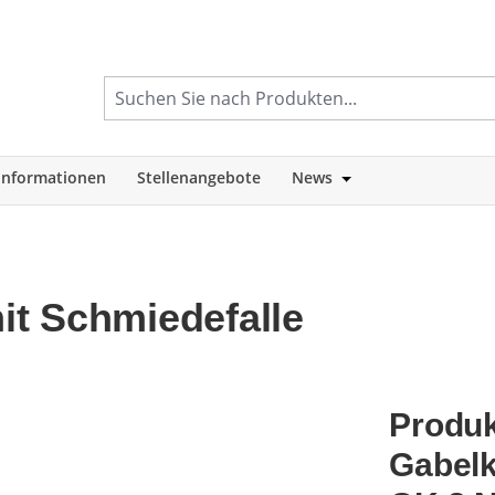
informationen
Stellenangebote
News
tegorie Shop
Öffne oder Schlie
t Schmiedefalle
Produk
Gabelk