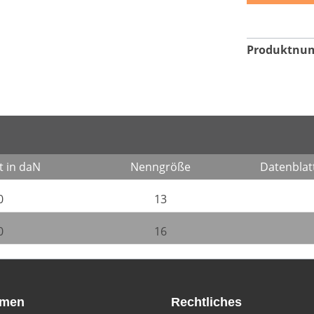
Produktnu
t in daN
Nenngröße
Datenblat
0
13
0
16
hmen
Rechtliches