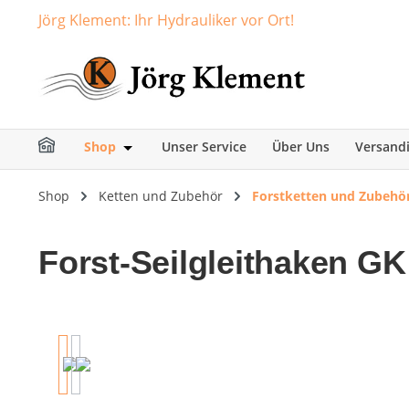
Jörg Klement: Ihr Hydrauliker vor Ort!
springen
Zur Hauptnavigation springen
Shop
Unser Service
Über Uns
Versand
Öffne oder Schließe das Dropdown der Ka
Shop
Ketten und Zubehör
Forstketten und Zubehö
Forst-Seilgleithaken GK
Bildergalerie überspringen