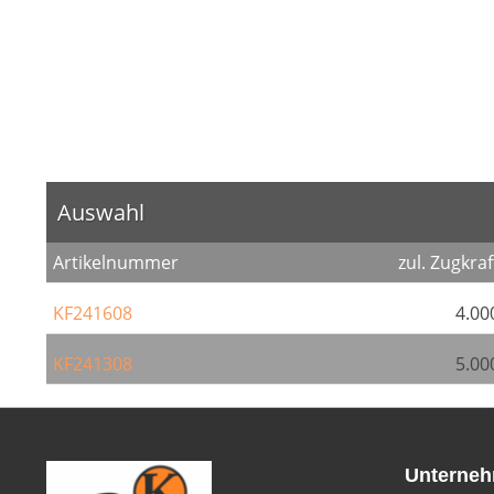
Auswahl
Artikelnummer
zul. Zugkraf
KF241608
4.00
KF241308
5.00
Unterne