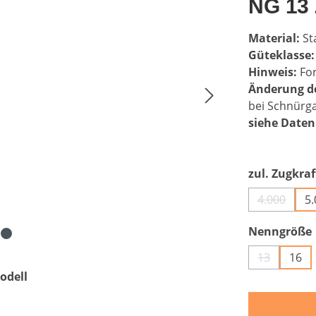
NG 13 
Material:
St
Güteklasse:
Hinweis:
Fo
Änderung de
bei Schnürga
siehe Daten
zul. Zugkraf
4.000
5
(Diese Op
Nenngröße
13
16
(Diese Opti
odell