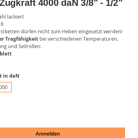
Zugkraft 4000 daN 3/8" - 1/2"
ahl lackiert
8
rstketten dürfen nicht zum Heben eingesetzt werden!
r Tragfähigkeit
bei verschiedenen Temperaturen,
ng und Seilrollen:
blatt
auswählen
t in daN
.000
tion ist zurzeit nicht verfügbar.)
auswählen
on ist zurzeit nicht verfügbar.)
Anmelden