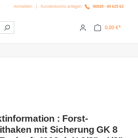
Anmelden
|
Kundenkonto anlegen
06028 - 40 625 62
0,00 €*
ße das Dropdown der Kategorie News
tinformation : Forst-
eithaken mit Sicherung GK 8