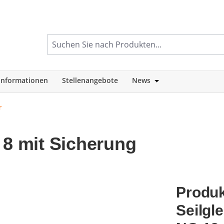
informationen
Stellenangebote
News
tegorie Shop
Öffne oder Schlie
r
 8 mit Sicherung
Produk
Seilgl