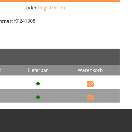
oder
Registrieren
mmer:
KF241308
t
Lieferbar
Warenkorb