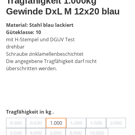
Tragfähigkeit 1.000kg
Gewinde DxL M 12x20 blau
Material: Stahl blau lackiert
Güteklasse: 10
mit H-Stempel und DGUV Test
drehbar
Schraube zinklamellenbeschichtet
Die angegebene Tragfähigkeit darf nicht
überschritten werden.
auswählen
Tragfähigkeit in kg .
0.300
0.630
1.000
1.200
1.500
2.000
(Diese Option ist zurzeit nicht verfügbar.)
(Diese Option ist zurzeit nicht verfügbar.)
(Diese Option ist zurzeit nich
(Diese Option ist zu
(Diese Opt
2.500
4.000
5.000
8.000
10.000