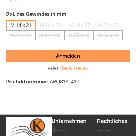
6.300
(Diese Option ist zurzeit nicht verfügbar.)
auswählen
DxL des Gewindes in mm
M 14 x 21
M 16 x 25
M 18 x 27
M 20 x 30
(Diese Option ist zurzeit nicht verfügbar.)
(Diese Option ist zurzeit nic
(Diese Option 
M 22 x 33
M 24 x 36
M 27 x 40
M 30 x 45
(Diese Option ist zurzeit nicht verfügbar.)
(Diese Option ist zurzeit nicht verfügbar.)
(Diese Option ist zurzeit nic
(Diese Option 
Anmelden
oder
Registrieren
Produktnummer:
AW08131410
Unternehmen
Rechtliches