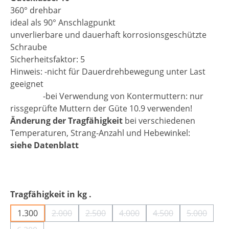
360° drehbar
ideal als 90° Anschlagpunkt
unverlierbare und dauerhaft korrosionsgeschützte
Schraube
Sicherheitsfaktor: 5
Hinweis: -nicht für Dauerdrehbewegung unter Last
geeignet
-bei Verwendung von Kontermuttern: nur
rissgeprüfte Muttern der Güte 10.9 verwenden!
Änderung der Tragfähigkeit
bei verschiedenen
Temperaturen, Strang-Anzahl und Hebewinkel:
siehe Datenblatt
auswählen
Tragfähigkeit in kg .
1.300
2.000
2.500
4.000
4.500
5.000
(Diese Option ist zurzeit nicht verfügbar.)
(Diese Option ist zurzeit nicht verfügba
(Diese Option ist zurzeit nich
(Diese Option ist zu
(Diese Opt