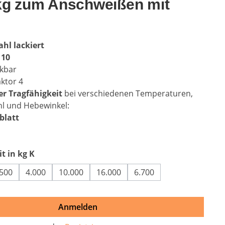
kg zum Anschweißen mit
ahl lackiert
 10
kbar
aktor 4
r Tragfähigkeit
bei verschiedenen Temperaturen,
hl und Hebewinkel:
blatt
auswählen
t in kg K
.500
4.000
10.000
16.000
6.700
Anmelden