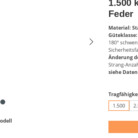
1.500 
Feder
Material: St
Güteklasse:
180° schwen
Sicherheitsf
Änderung de
Strang-Anza
siehe Daten
Tragfähigkei
1.500
2
odell