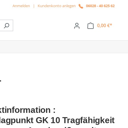
Anmelden
|
Kundenkonto anlegen
06028 - 40 625 62
0,00 €*
ße das Dropdown der Kategorie News
r
tinformation :
agpunkt GK 10 Tragfähigkeit