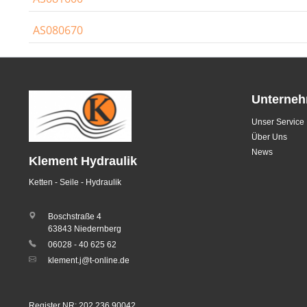
AS080670
Unterne
Unser Service
Über Uns
News
Klement Hydraulik
Ketten - Seile - Hydraulik
Boschstraße 4
63843 Niedernberg
06028 - 40 625 62
klement.j@t-online.de
Register NR: 202 236 90042