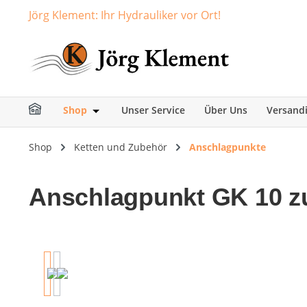
Jörg Klement: Ihr Hydrauliker vor Ort!
springen
Zur Hauptnavigation springen
Shop
Unser Service
Über Uns
Versand
Öffne oder Schließe das Dropdown der Ka
Shop
Ketten und Zubehör
Anschlagpunkte
Anschlagpunkt GK 10 z
Bildergalerie überspringen