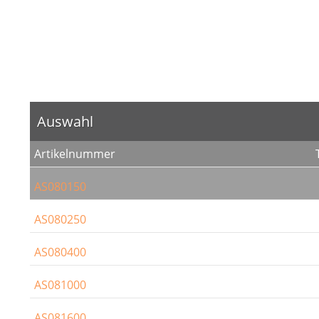
Auswahl
Artikelnummer
AS080150
AS080250
AS080400
AS081000
AS081600